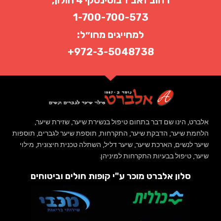
סמן קישורים
font_download
1-700-700-573
לאפס
cached
למחייגים מחו״ל:
את
הצהרת נגישות
כל
972-3-5048738+
האפשרויות
אלברט
,
הינו שם דבר בתחום טיפול בנשירת שיער
,
שזירת שיער
,
הלחמת שיער
,
הדבקת שיער
,
התקרחות
,
תוספת שיער לגברים
,
תוספות
שיער לנשים
,
הארכת שיער
,
שיער דליל
,
השתלה טכנית חיצונית
,
מילוי
שיער
,
טיפול בבעיות התקרחות למיניהן
.
סלון אלברט מוכר ע"י קופות חולים וביטוחים