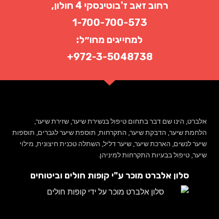
רחוב זאב ז'בוטינסקי 4 חולון,
סמן קישורים
font_download
1-700-700-573
לאפס
cached
את
למחייגים מחו״ל:
הצהרת נגישות
כל
972-3-5048738+
האפשרויות
אלברט
,
הינו שם דבר בתחום טיפול בנשירת שיער
,
שזירת שיער
,
הלחמת שיער
,
הדבקת שיער
,
התקרחות
,
תוספת שיער לגברים
,
תוספות
שיער לנשים
,
הארכת שיער
,
שיער דליל
,
השתלה טכנית חיצונית
,
מילוי
שיער
,
טיפול בבעיות התקרחות למיניהן
.
סלון אלברט מוכר ע"י קופות חולים וביטוחים